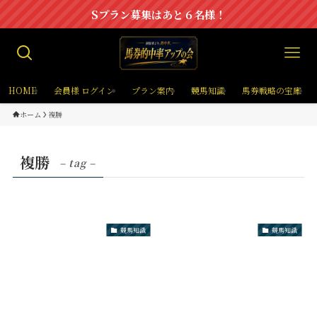
Sプラン募集はあと６名様！
HOME
会員様 ログイン
プラン案内
競馬知識
馬券戦略の宝庫
ホーム
複勝
複勝
– tag –
競馬知識
競馬知識