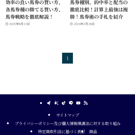
効率の良い馬券の買い方、
馬券種別、的中率と配当の
各馬券種の勝てる買い方、
徹底比較！計算上最強は複
馬券戦略を徹底解説！
勝！馬券術の手札を紹介
2025年8月13日
2024年2月28日
1
サイトマップ
プライバシーポリシー及び個人情報保護法に対する取り組み
特定商取引法に基づく表記
商品