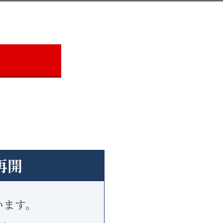
再開
います。