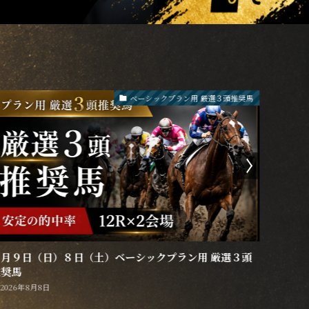
ベーシックプラン用 厳選３頭推奨馬
８月９日（日）８日（土）ベーシックプラン用 厳選３頭
【結果
推奨馬
３頭推
2026年8月8日
2026年