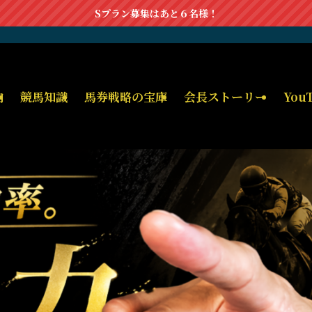
Sプラン募集はあと６名様！
内
競馬知識
馬券戦略の宝庫
会長ストーリー
You