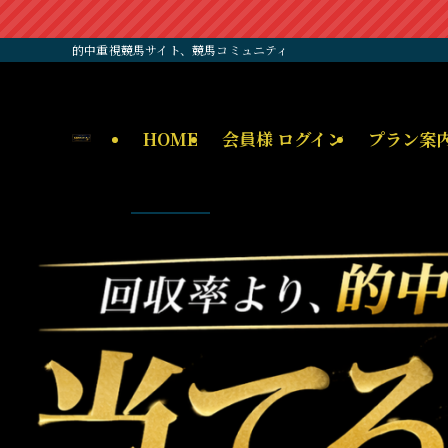
的中重視競馬サイト、競馬コミュニティ
HOME
会員様 ログイン
プラン案