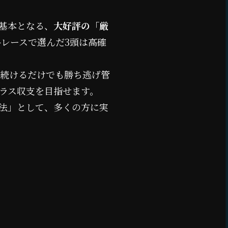
基本となる、
大好評の「厳
レースで選んだ3頭は高確
い続けるだけでも勝ち逃げ管
ラス収支を目指せます。
法」として、多くの方に実