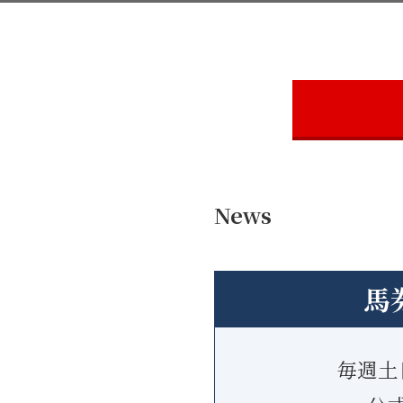
News
馬
毎週土