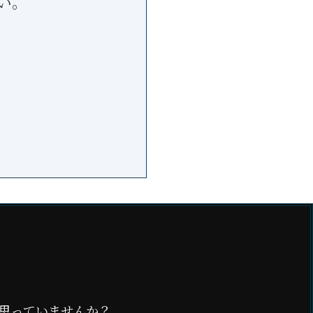
い。
思っていませんか？