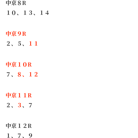
中京８R
１０、１３、１４
中京９R
２、５、
１１
中京１０R
７、
８、１２
中京１１R
２、
３
、７
中京１２R
１、７、９