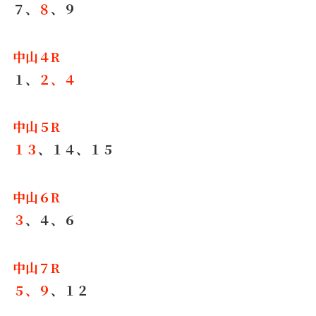
７、
８
、９
中山４R
１、
２、４
中山５R
１３
、１４、１５
中山６R
３
、４、６
中山７R
５、９
、１２