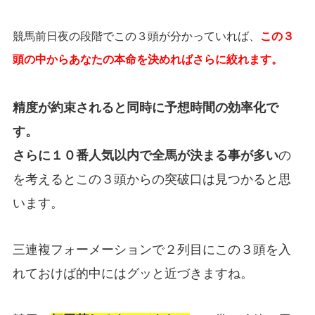
競馬前日夜の段階でこの３頭が分かっていれば、
この３
頭の中からあなたの本命を決めればさらに絞れます。
精度が約束されると同時に予想時間の効率化で
す。
さらに１０番人気以内で全馬が決まる事が多い
の
を考えると
この３頭からの突破口は見つかると思
います。
三連複フォーメーションで２列目にこの３頭を入
れておけば
的中にはグッと近づきますね。