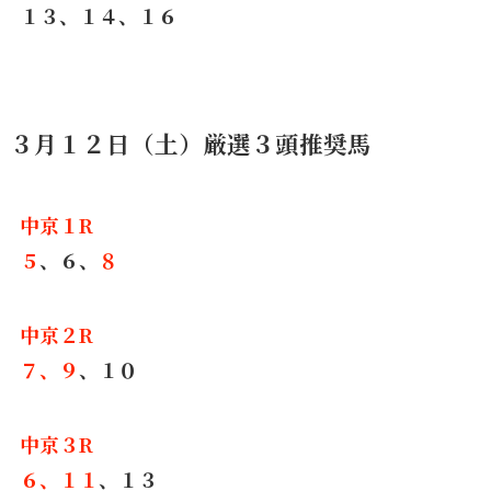
１３、１４、１６
３月１２日（土）厳選３頭推奨馬
中京１R
５
、６、
８
中京２R
７、９
、１０
中京３R
６、１１
、１３