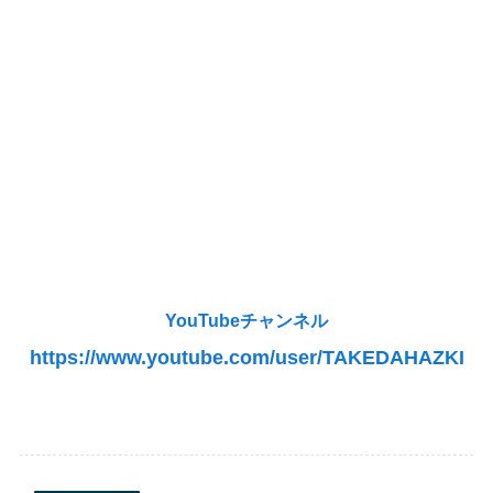
YouTubeチャンネル
https://www.youtube.com/user/TAKEDAHAZKI