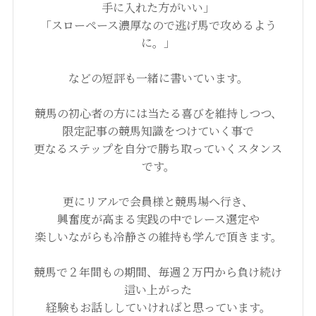
手に入れた方がいい」
「スローペース濃厚なので逃げ馬で攻めるよう
に。」
などの短評も一緒に書いています。
競馬の初心者の方には当たる喜びを維持しつつ、
限定記事の競馬知識をつけていく事で
更なるステップを自分で勝ち取っていくスタンス
です。
更にリアルで会員様と競馬場へ行き、
興奮度が高まる実践の中でレース選定や
楽しいながらも冷静さの維持も学んで頂きます。
競馬で２年間もの期間、毎週２万円から負け続け
這い上がった
経験もお話ししていければと思っています。