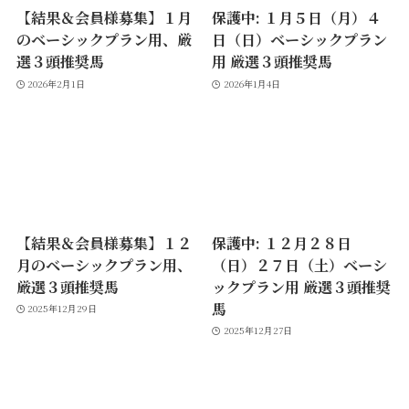
【結果＆会員様募集】１月
保護中: １月５日（月）４
のベーシックプラン用、厳
日（日）ベーシックプラン
選３頭推奨馬
用 厳選３頭推奨馬
2026年2月1日
2026年1月4日
【結果＆会員様募集】１２
保護中: １２月２８日
月のベーシックプラン用、
（日）２７日（土）ベーシ
厳選３頭推奨馬
ックプラン用 厳選３頭推奨
馬
2025年12月29日
2025年12月27日