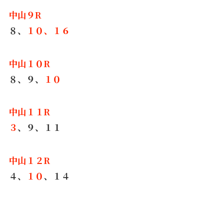
中山９R
８、
１０、１６
中山１０R
８、９、
１０
中山１１R
３
、９、１１
中山１２R
４、
１０
、１４