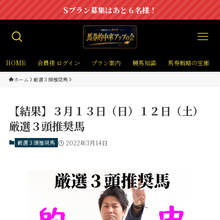
Sプラン募集はあと６名様！
HOME
会員様 ログイン
プラン案内
競馬知識
馬券戦略の宝庫
ホーム
厳選３頭推奨馬
【結果】３月１３日（日）１２日（土）
厳選３頭推奨馬
厳選３頭推奨馬
2022年3月14日