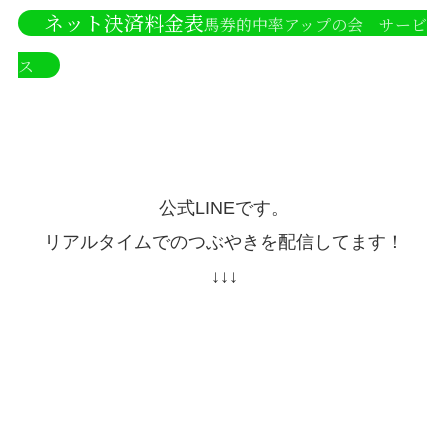
ネット決済料金表
馬券的中率アップの会 サービ
ス
公式LINEです。
リアルタイムでのつぶやきを配信してます！
↓↓↓