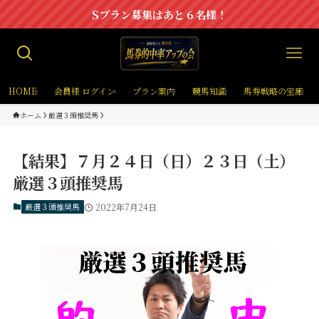
Sプラン募集はあと６名様！
HOME
会員様 ログイン
プラン案内
競馬知識
馬券戦略の宝庫
ホーム
厳選３頭推奨馬
【結果】７月２４日（日）２３日（土）
厳選３頭推奨馬
厳選３頭推奨馬
2022年7月24日