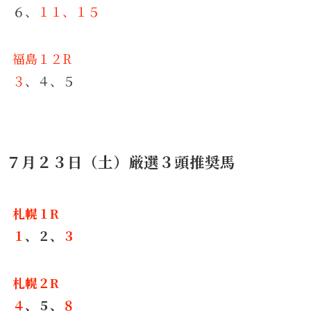
６、
１１、１５
福島１２R
３
、４、５
７月２３日（土）厳選３頭推奨馬
札幌１R
１
、２、
３
札幌２R
４
、５、
８