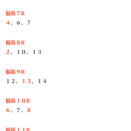
福島７R
４
、６、７
福島８R
２
、１０、１３
福島９R
１２、
１３
、１４
福島１０R
６
、７、
８
福島１１R