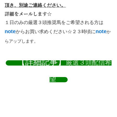
頂き、別途ご連絡ください。
詳細をメールします☆
１日のみの厳選３頭推奨馬をご希望される方は
note
note
からお買い求めください☆
２３時頃に
か
らアップします。
【詳細記事】
厳選３頭配信希
望