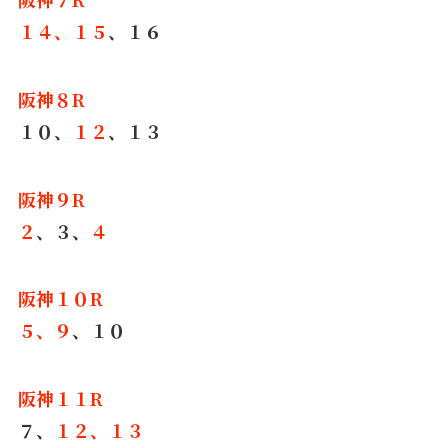
１４、１５
、１６
阪神８R
１０、
１２
、１３
阪神９R
２
、３、
４
阪神１０R
５、９
、１０
阪神１１R
７、
１２、１３