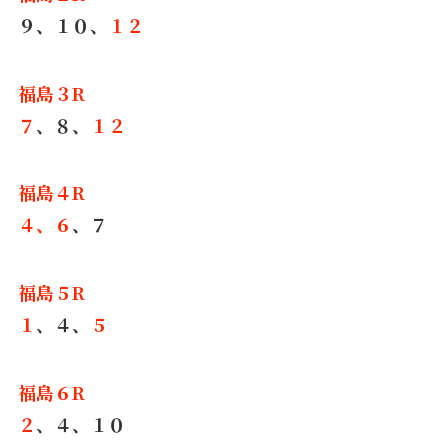
９、１０、
１２
福島３R
７
、８、
１２
福島４R
４、６
、７
福島５R
１
、４、
５
福島６R
２
、４、１０