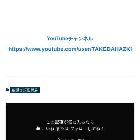
YouTubeチャンネル
https://www.youtube.com/user/TAKEDAHAZKI
厳選３頭推奨馬
この記事が気に入ったら
いいね または フォローしてね！