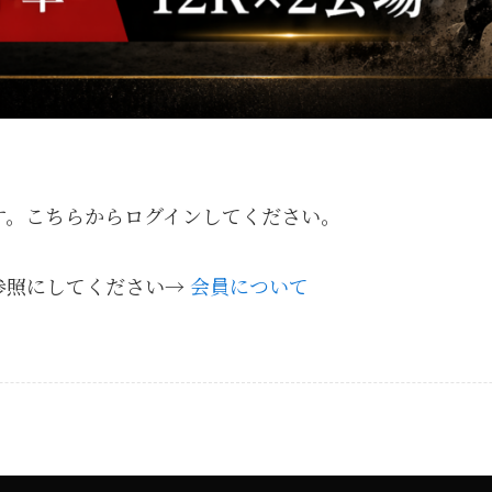
す。こちらからログインしてください。
参照にしてください→
会員について