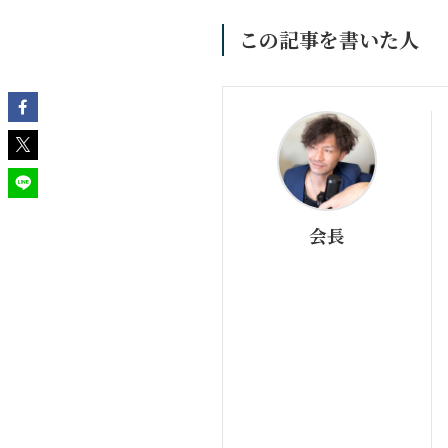
この記事を書いた人
会長