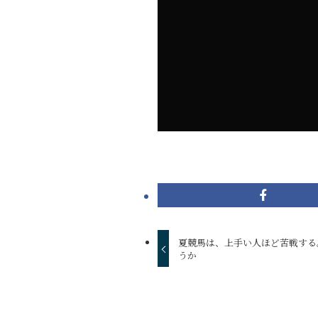
夏競馬は、上手い人ほど苦戦する
うか