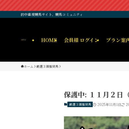
的中重視競馬サイト、競馬コミュニティ
HOME
会員様 ログイン
プラン案
ホーム
厳選３頭推奨馬
保護中: １１月２日
厳選３頭推奨馬
2025年11月1日
2