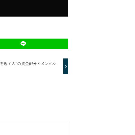
を逃す人”の資金配分とメンタル