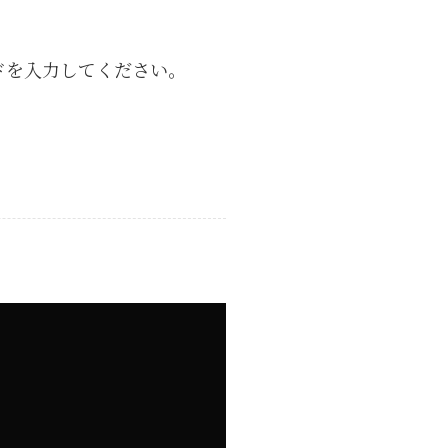
ドを入力してください。