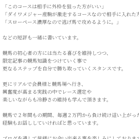
「このコースは相手に外枠を狙った方がいい」
「ダイワメジャー産駒が激走するコースなので相手に入れた
「スローペース濃厚なので逃げ馬で攻めるように。」
などの短評も一緒に書いています。
競馬の初心者の方には当たる喜びを維持しつつ、
限定記事の競馬知識をつけていく事で
更なるステップを自分で勝ち取っていくスタンスです。
更にリアルで会員様と競馬場へ行き、
興奮度が高まる実践の中でレース選定や
楽しいながらも冷静さの維持も学んで頂きます。
競馬で２年間もの期間、毎週２万円から負け続け這い上がっ
経験もお話ししていければと思っています。
ブログを通して皆様にお会い出来る事を楽しみにしておりま