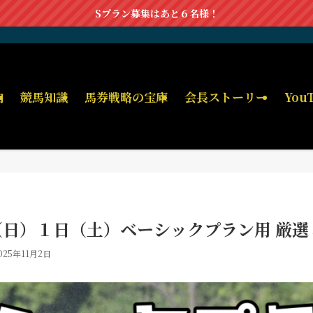
Sプラン募集はあと６名様！
内
競馬知識
馬券戦略の宝庫
会長ストーリー
You
（日）１日（土）ベーシックプラン用 厳
025年11月2日