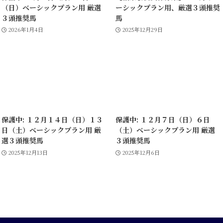
（日）ベーシックプラン用 厳選
ーシックプラン用、厳選３頭推奨
３頭推奨馬
馬
2026年1月4日
2025年12月29日
保護中: １２月１４日（日）１３
保護中: １２月７日（日）６日
日（土）ベーシックプラン用 厳
（土）ベーシックプラン用 厳選
選３頭推奨馬
３頭推奨馬
2025年12月13日
2025年12月6日