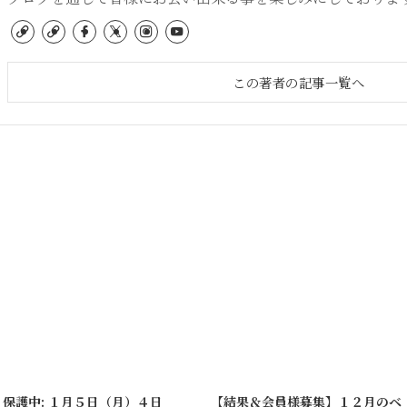
この著者の記事一覧へ
保護中: １月５日（月）４日
【結果＆会員様募集】１２月のベ