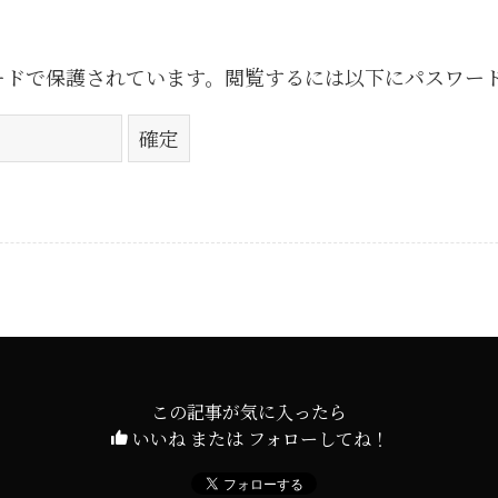
ードで保護されています。閲覧するには以下にパスワー
この記事が気に入ったら
いいね または フォローしてね！