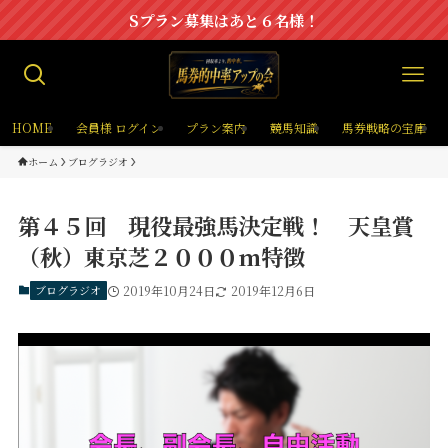
Sプラン募集はあと６名様！
HOME
会員様 ログイン
プラン案内
競馬知識
馬券戦略の宝庫
ホーム
ブログラジオ
第４５回 現役最強馬決定戦！ 天皇賞
（秋）東京芝２０００m特徴
ブログラジオ
2019年10月24日
2019年12月6日