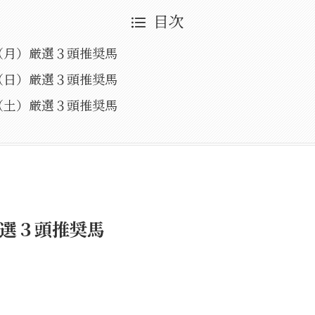
目次
（月）厳選３頭推奨馬
（日）厳選３頭推奨馬
（土）厳選３頭推奨馬
選３頭推奨馬