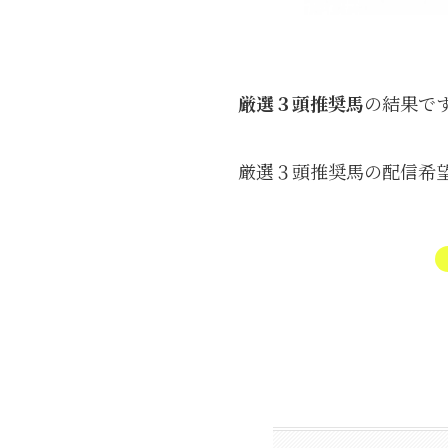
厳選３頭推奨馬
の結果で
厳選３頭推奨馬の配信希