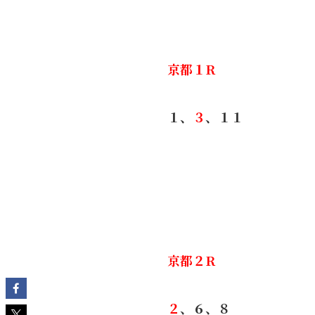
京都１R
１、
３
、１１
京都２R
２
、６、８