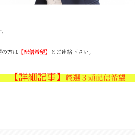
す。
望の方は
【配信希望】
とご連絡下さい。
【詳細記事】
厳選３頭配信希望