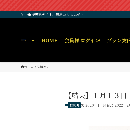
的中重視競馬サイト、競馬コミュニティ
HOME
会員様 ログイン
プラン案
ホーム
推奨馬
【結果】１月１３日
推奨馬
2020年1月14日
2022年2