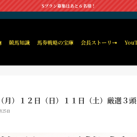
Sプラン募集はあと６名様！
内
競馬知識
馬券戦略の宝庫
会長ストーリー
You
（月）１２日（日）１１日（土）厳選３頭
月25日