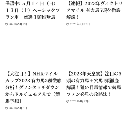
保護中: ５月１４日（日）
【速報】2023年ヴィクトリ
１３日（土）ベーシックプ
アマイル 有力馬5頭を徹底
ラン用 厳選３頭推奨馬
解説！
2023年5月13日
2023年5月12日
【大注目！】NHKマイル
【2023年天皇賞】注目の5
カップ2023 有力馬5頭徹底
頭の有力馬＋穴馬1頭徹底
分析！ダノンタッチダウン
解説！狙い目馬情報で競馬
からドルチェモアまで【競
ファン必見の攻略法！
馬予想】
2023年4月27日
2023年5月5日