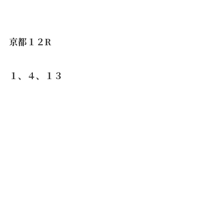
京都１２R
１、４、１３