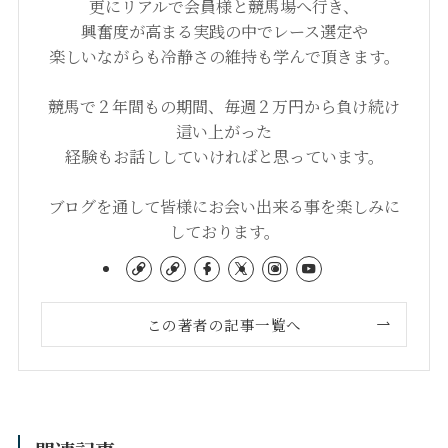
更にリアルで会員様と競馬場へ行き、
興奮度が高まる実践の中でレース選定や
楽しいながらも冷静さの維持も学んで頂きます。
競馬で２年間もの期間、毎週２万円から負け続け
這い上がった
経験もお話ししていければと思っています。
ブログを通して皆様にお会い出来る事を楽しみに
しております。
この著者の記事一覧へ