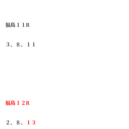
福島１１R
３、８、１１
福島１２R
２、８、
１３