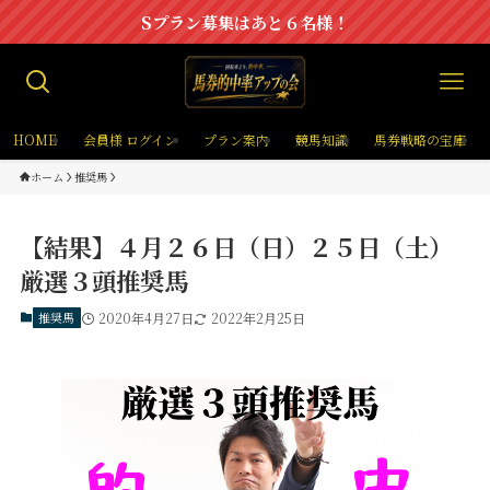
Sプラン募集はあと６名様！
HOME
会員様 ログイン
プラン案内
競馬知識
馬券戦略の宝庫
ホーム
推奨馬
【結果】４月２６日（日）２５日（土）
厳選３頭推奨馬
推奨馬
2020年4月27日
2022年2月25日