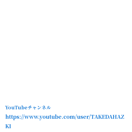
YouTubeチャンネル
https://www.youtube.com/user/TAKEDAHAZ
KI