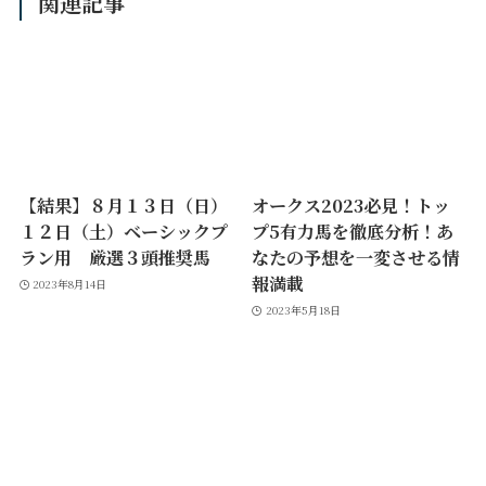
関連記事
【結果】８月１３日（日）
オークス2023必見！トッ
１２日（土）ベーシックプ
プ5有力馬を徹底分析！あ
ラン用 厳選３頭推奨馬
なたの予想を一変させる情
報満載
2023年8月14日
2023年5月18日