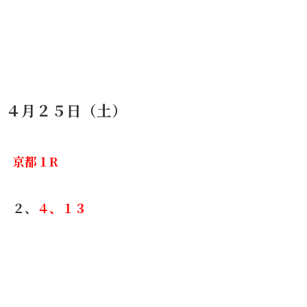
４月２５日（土）
京都１R
２、
４、１３