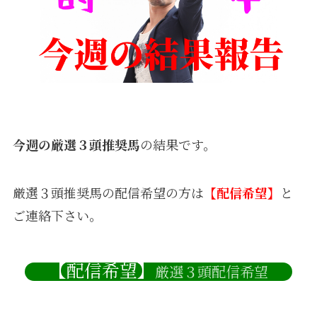
今週の厳選３頭推奨馬
の結果です。
厳選３頭推奨馬の配信希望の方は
【配信希望】
と
ご連絡下さい。
【配信希望】
厳選３頭配信希望