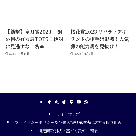
【衝撃】皐月賞2023 狙
桜花賞2023 リバティアイ
い目の有力馬TOP5！絶対
ランドの相手は混戦！人気
に見逃すな！🏇🔥
薄の能力馬を見抜け！
2023年4月14日
2023年4月6日
サイトマップ
プライバシーポリシー及び個人情報保護法に対する取り組み
特定商取引法に基づく表記
商品