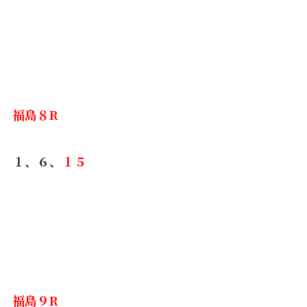
福島８R
１、６、
１５
福島９R