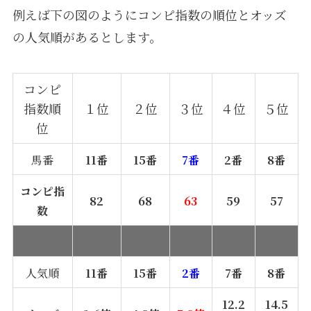
例えば下の図のようにコンピ指数の順位とオッズ
の人気順があるとします。
コンピ
指数順
１位
２位
３位
４位
５位
位
馬番
11番
15番
7番
2番
8番
コンピ指
82
68
63
59
57
数
人気順
11番
15番
2番
7番
8番
12.2
14.5