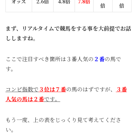
オッズ
2.6倍
4.8倍
7.8倍
倍
倍
まず、リアルタイムで競馬をする事を大前提でお話
ししますね。
ここで注目すべき箇所は３番人気の
２番
の馬で
す。
コンピ指数で
３位は７番
の馬のはずですが、
３番
人気の馬は２番
です。
もう一度、上の表をじっくり見て考えてくださ
い。