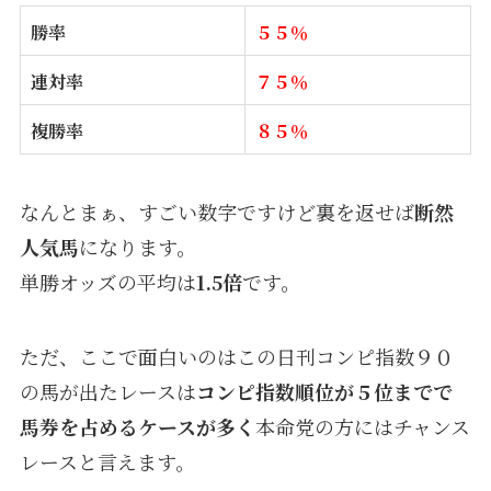
勝率
５５％
連対率
７５％
複勝率
８５％
なんとまぁ、すごい数字ですけど裏を返せば
断然
人気馬
になります。
単勝オッズの平均は
1.5倍
です。
ただ、ここで面白いのはこの日刊コンピ指数９０
の馬が出たレースは
コンピ指数順位が５位までで
馬券を占めるケースが多く
本命党の方にはチャンス
レースと言えます。