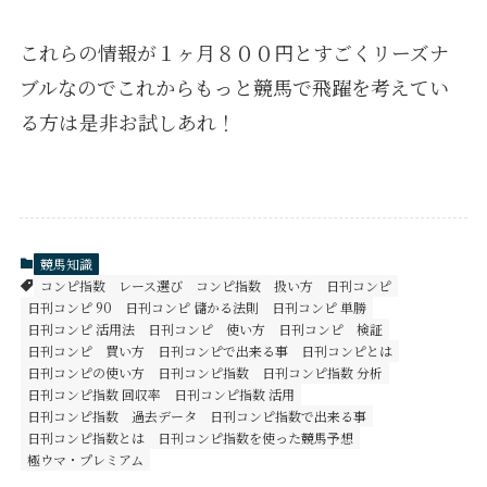
これらの情報が１ヶ月８００円とすごくリーズナ
ブルなのでこれからもっと競馬で飛躍を考えてい
る方は
是非お試しあれ！
競馬知識
コンピ指数 レース選び
コンピ指数 扱い方
日刊コンピ
日刊コンピ 90
日刊コンピ 儲かる法則
日刊コンピ 単勝
日刊コンピ 活用法
日刊コンピ 使い方
日刊コンピ 検証
日刊コンピ 買い方
日刊コンピで出来る事
日刊コンピとは
日刊コンピの使い方
日刊コンピ指数
日刊コンピ指数 分析
日刊コンピ指数 回収率
日刊コンピ指数 活用
日刊コンピ指数 過去データ
日刊コンピ指数で出来る事
日刊コンピ指数とは
日刊コンピ指数を使った競馬予想
極ウマ・プレミアム