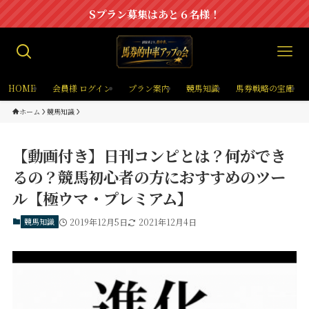
Sプラン募集はあと６名様！
HOME
会員様 ログイン
プラン案内
競馬知識
馬券戦略の宝庫
ホーム
競馬知識
【動画付き】日刊コンピとは？何ができ
るの？競馬初心者の方におすすめのツー
ル【極ウマ・プレミアム】
競馬知識
2019年12月5日
2021年12月4日