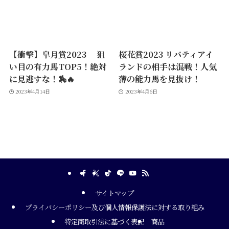
【衝撃】皐月賞2023 狙
桜花賞2023 リバティアイ
い目の有力馬TOP5！絶対
ランドの相手は混戦！人気
に見逃すな！🏇🔥
薄の能力馬を見抜け！
2023年4月14日
2023年4月6日
サイトマップ
プライバシーポリシー及び個人情報保護法に対する取り組み
特定商取引法に基づく表記
商品