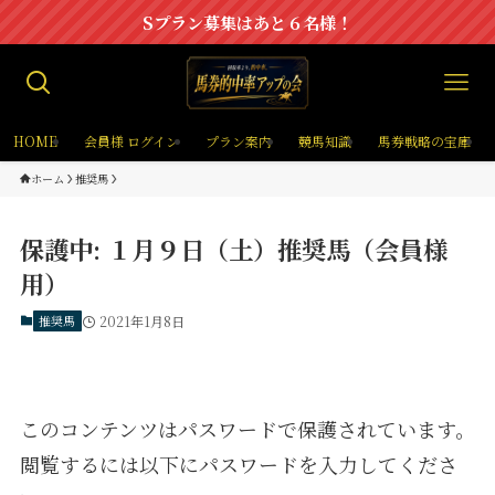
Sプラン募集はあと６名様！
HOME
会員様 ログイン
プラン案内
競馬知識
馬券戦略の宝庫
ホーム
推奨馬
保護中: １月９日（土）推奨馬（会員様
用）
推奨馬
2021年1月8日
このコンテンツはパスワードで保護されています。
閲覧するには以下にパスワードを入力してくださ