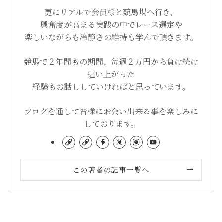
更にリアルで会員様と競馬場へ行き、
興奮度が高まる実践の中でレース選定や
楽しいながらも冷静さの維持も学んで頂きます。
競馬で２年間もの期間、毎週２万円から負け続け
這い上がった
経験もお話ししていければと思っています。
ブログを通して皆様にお会い出来る事を楽しみに
しております。
この著者の記事一覧へ