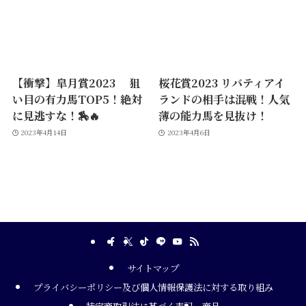
【衝撃】皐月賞2023 狙
桜花賞2023 リバティアイ
い目の有力馬TOP5！絶対
ランドの相手は混戦！人気
に見逃すな！🏇🔥
薄の能力馬を見抜け！
2023年4月14日
2023年4月6日
サイトマップ
プライバシーポリシー及び個人情報保護法に対する取り組み