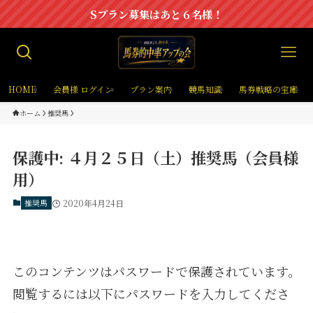
Sプラン募集はあと６名様！
HOME
会員様 ログイン
プラン案内
競馬知識
馬券戦略の宝庫
ホーム
推奨馬
保護中: ４月２５日（土）推奨馬（会員様
用）
推奨馬
2020年4月24日
このコンテンツはパスワードで保護されています。
閲覧するには以下にパスワードを入力してくださ