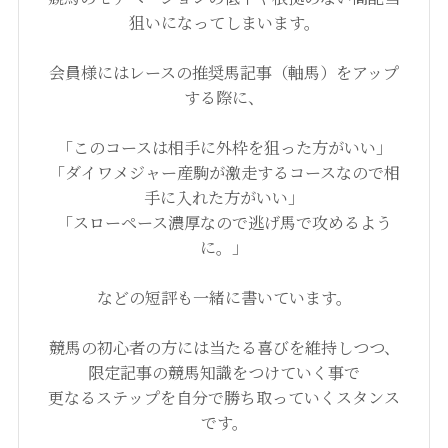
狙いになってしまいます。
会員様にはレースの推奨馬記事（軸馬）をアップ
する際に、
「このコースは相手に外枠を狙った方がいい」
「ダイワメジャー産駒が激走するコースなので相
手に入れた方がいい」
「スローペース濃厚なので逃げ馬で攻めるよう
に。」
などの短評も一緒に書いています。
競馬の初心者の方には当たる喜びを維持しつつ、
限定記事の競馬知識をつけていく事で
更なるステップを自分で勝ち取っていくスタンス
です。