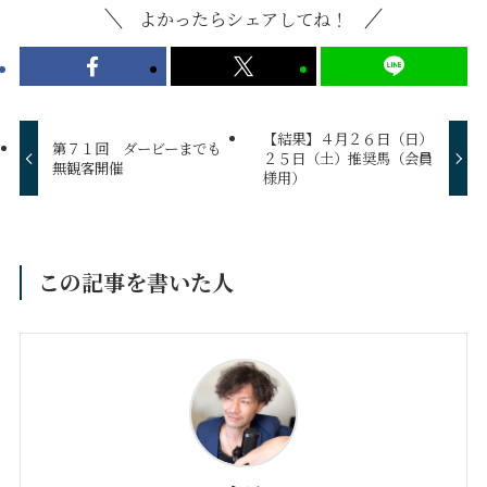
よかったらシェアしてね！
【結果】４月２６日（日）
第７１回 ダービーまでも
２５日（土）推奨馬（会員
無観客開催
様用）
この記事を書いた人