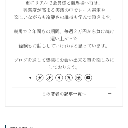
更にリアルで会員様と競馬場へ行き、
興奮度が高まる実践の中でレース選定や
楽しいながらも冷静さの維持も学んで頂きます。
競馬で２年間もの期間、毎週２万円から負け続け
這い上がった
経験もお話ししていければと思っています。
ブログを通して皆様にお会い出来る事を楽しみに
しております。
この著者の記事一覧へ