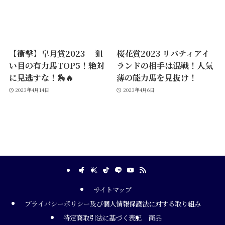
【衝撃】皐月賞2023 狙
桜花賞2023 リバティアイ
い目の有力馬TOP5！絶対
ランドの相手は混戦！人気
に見逃すな！🏇🔥
薄の能力馬を見抜け！
2023年4月14日
2023年4月6日
サイトマップ
プライバシーポリシー及び個人情報保護法に対する取り組み
特定商取引法に基づく表記
商品