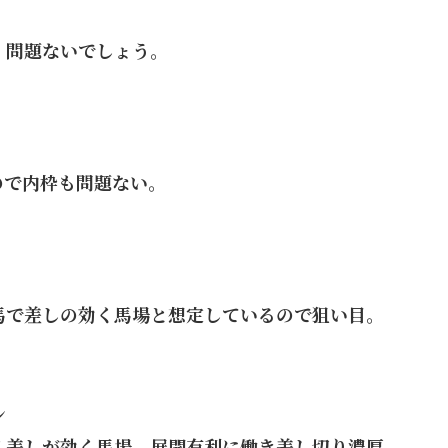
。問題ないでしょう。
ので内枠も問題ない。
馬で差しの効く馬場と想定しているので狙い目。
ン
く差しが効く馬場。展開有利に働き差し切り濃厚。