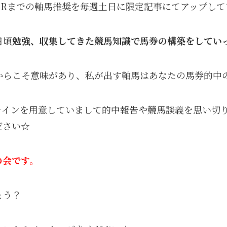
１Rまでの軸馬推奨を毎週土日に限定記事にてアップして
日頃
勉強、収集してきた競馬知識で馬券の構築をしてい
からこそ意味があり、私が出す軸馬はあなたの馬券的中
ラインを用意していまして的中報告や競馬談義を思い切
ださい☆
の会です。
ょう？