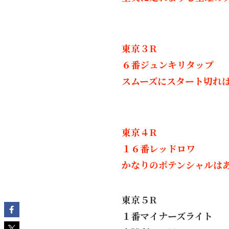
東京３R
６番ジュンキリタップ
スムーズにスタート切れ
東京４R
１６番レッドロワ
かなりのポテンシャルは
東京５R
１番マイナーズライト