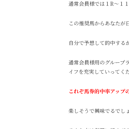
通常会員様では１R〜１
この推奨馬からあなたが
自分で予想して的中する
通常会員様用のグループ
イフを充実していってく
これぞ馬券的中率アップ
楽しそうで興味でるでし