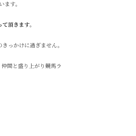
います。
って頂きます。
のきっかけに過ぎません。
り仲間と盛り上がり競馬ラ