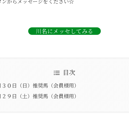
タンからメッセージをください☆
。
川名にメッセしてみる
目次
月３０日（日）推奨馬（会員様用）
月２９日（土）推奨馬（会員様用）