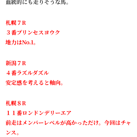
血統的にも走りそうな馬。
札幌７R
３番プリンセスヨウク
地力はNo.1。
新潟７R
４番ラズルダズル
安定感を考えると軸向。
札幌８R
１１番ロンドンデリーエア
前走はメンバーレベルが高かっただけ。今回はチャ
ンス。