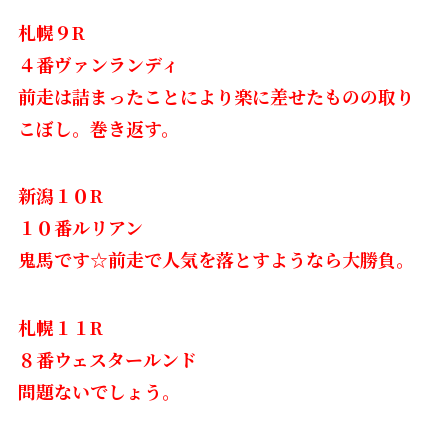
札幌９R
４番ヴァンランディ
前走は詰まったことにより楽に差せたものの取り
こぼし。巻き返す。
新潟１０R
１０番ルリアン
鬼馬です☆前走で人気を落とすようなら大勝負。
札幌１１R
８番ウェスタールンド
問題ないでしょう。