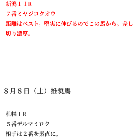
新潟１１R
７番ミヤジコクオウ
距離はベスト。堅実に伸びるのでこの馬から。差し
切り濃厚。
８月８日（土）推奨馬
札幌１R
５番デルマミロク
相手は２番を素直に。