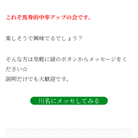
これぞ馬券的中率アップの会です。
楽しそうで興味でるでしょう？
そんな方は気軽に緑のボタンからメッセージをく
ださい☆
説明だけでも大歓迎です。
川名にメッセしてみる