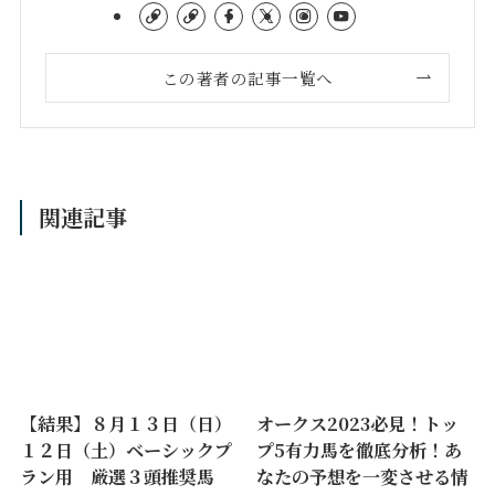
この著者の記事一覧へ
関連記事
【結果】８月１３日（日）
オークス2023必見！トッ
１２日（土）ベーシックプ
プ5有力馬を徹底分析！あ
ラン用 厳選３頭推奨馬
なたの予想を一変させる情