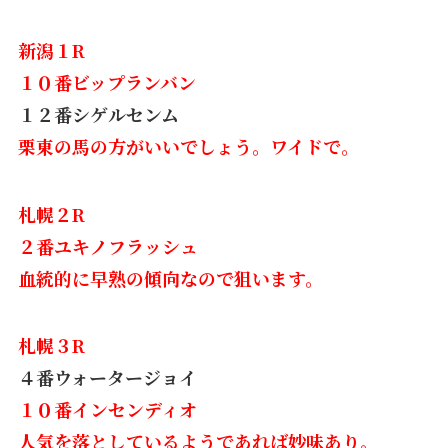
新潟１R
１０番ビップランバン
１２番シゲルセンム
栗東の馬の方がいいでしょう。ワイドで。
札幌２R
２番ユキノフラッシュ
血統的に早熟の傾向なので狙います。
札幌３R
４番ウォータージョイ
１０番インセンディオ
人気を落としているようであれば妙味あり。