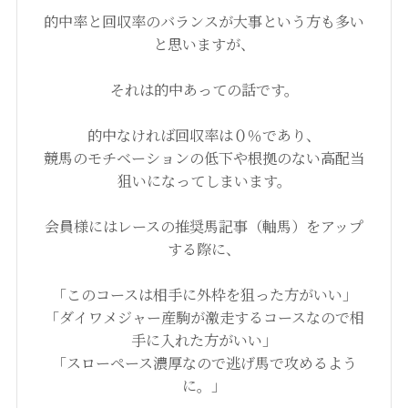
的中率と回収率のバランスが大事という方も多い
と思いますが、
それは的中あっての話です。
的中なければ回収率は０％であり、
競馬のモチベーションの低下や根拠のない高配当
狙いになってしまいます。
会員様にはレースの推奨馬記事（軸馬）をアップ
する際に、
「このコースは相手に外枠を狙った方がいい」
「ダイワメジャー産駒が激走するコースなので相
手に入れた方がいい」
「スローペース濃厚なので逃げ馬で攻めるよう
に。」