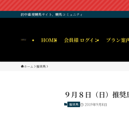
的中重視競馬サイト、競馬コミュニティ
HOME
会員様 ログイン
プラン案
ホーム
推奨馬
９月８日（日）推奨
推奨馬
2019年9月8日