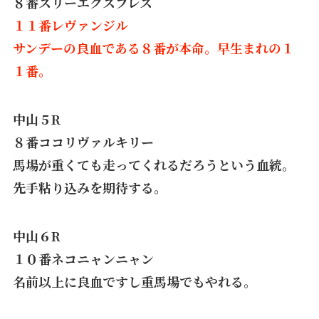
８番スリーエクスプレス
１１番レヴァンジル
サンデーの良血である８番が本命。早生まれの１
１番。
中山５R
８番ココリヴァルキリー
馬場が重くても走ってくれるだろうという血統。
先手粘り込みを期待する。
中山６R
１０番ネコニャンニャン
名前以上に良血ですし重馬場でもやれる。