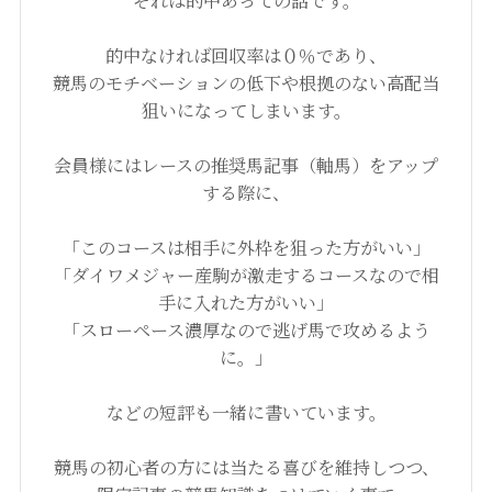
的中なければ回収率は０％であり、
競馬のモチベーションの低下や根拠のない高配当
狙いになってしまいます。
会員様にはレースの推奨馬記事（軸馬）をアップ
する際に、
「このコースは相手に外枠を狙った方がいい」
「ダイワメジャー産駒が激走するコースなので相
手に入れた方がいい」
「スローペース濃厚なので逃げ馬で攻めるよう
に。」
などの短評も一緒に書いています。
競馬の初心者の方には当たる喜びを維持しつつ、