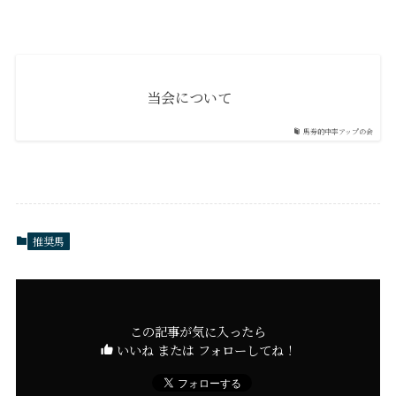
当会について
馬券的中率アップの会
推奨馬
この記事が気に入ったら
いいね または フォローしてね！