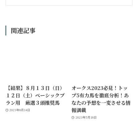
関連記事
【結果】８月１３日（日）
オークス2023必見！トッ
１２日（土）ベーシックプ
プ5有力馬を徹底分析！あ
ラン用 厳選３頭推奨馬
なたの予想を一変させる情
報満載
2023年8月14日
2023年5月18日