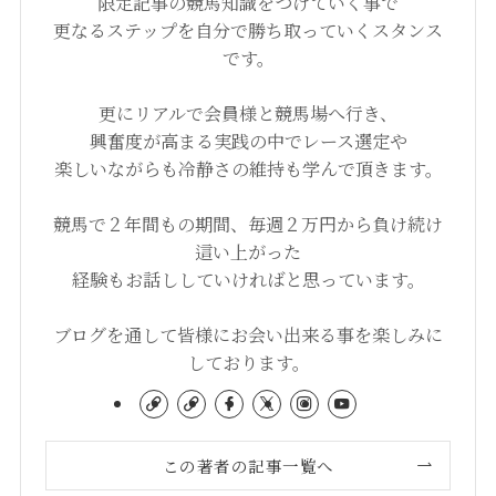
限定記事の競馬知識をつけていく事で
更なるステップを自分で勝ち取っていくスタンス
です。
更にリアルで会員様と競馬場へ行き、
興奮度が高まる実践の中でレース選定や
楽しいながらも冷静さの維持も学んで頂きます。
競馬で２年間もの期間、毎週２万円から負け続け
這い上がった
経験もお話ししていければと思っています。
ブログを通して皆様にお会い出来る事を楽しみに
しております。
この著者の記事一覧へ